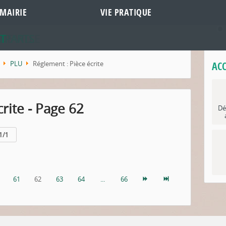
MAIRIE
VIE PRATIQUE
DE VILLE
MPARTS
T
PLU
Réglement : Pièce écrite
ACC
rite - Page 62
Dé
1/1
61
62
63
64
...
66