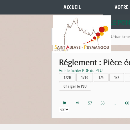
ACCUEIL
VOTRE 
HÔTEL 
LES RE
LE PON
Accueil
Votre Mairie
Urbanisme
Réglement : Pièce éc
Voir le fichier PDF du PLU.
1/20
1/10
1/5
1/2
Charger le PLU
57
58
...
60