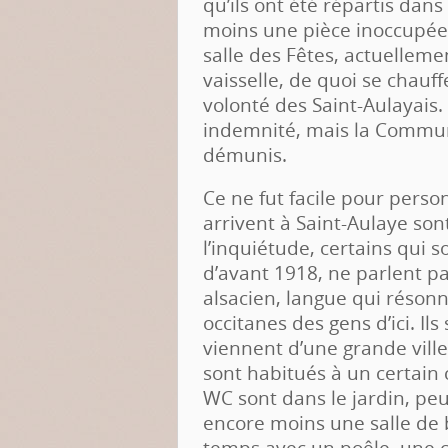
qu’ils ont été répartis dan
moins une pièce inoccupée.
salle des Fêtes, actuelleme
vaisselle, de quoi se chauff
volonté des Saint-Aulayais. 
indemnité, mais la Commun
démunis.
Ce ne fut facile pour perso
arrivent à Saint-Aulaye son
l’inquiétude, certains qui 
d’avant 1918, ne parlent pa
alsacien, langue qui réso
occitanes des gens d’ici. Ils
viennent d’une grande ville
sont habitués à un certain c
WC sont dans le jardin, pe
encore moins une salle de 
temps avec un poêle, une c