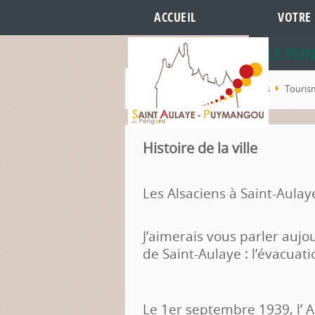
ACCUEIL
VOTRE 
HÔTEL 
LES RE
LE PON
Accueil
Culture et loisirs
Touris
Histoire de la ville
Les Alsaciens à Saint-Aulaye
J’aimerais vous parler aujou
de Saint-Aulaye : l’évacuat
Le 1er septembre 1939, l’ A