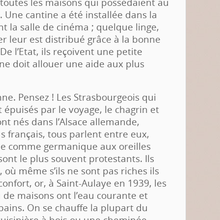
s toutes les maisons qui possédaient au
 Une cantine a été installée dans la
nt la salle de cinéma ; quelque linge,
er leur est distribué grâce à la bonne
De l’Etat, ils reçoivent une petite
e doit allouer une aide aux plus
nne. Pensez ! Les Strasbourgeois qui
t épuisés par le voyage, le chagrin et
sont nés dans l’Alsace allemande,
s français, tous parlent entre eux,
nne comme germanique aux oreilles
 sont le plus souvent protestants. Ils
, où même s’ils ne sont pas riches ils
onfort, or, à Saint-Aulaye en 1939, les
u de maisons ont l’eau courante et
bains. On se chauffe la plupart du
uisinière à bois ou une cheminée,