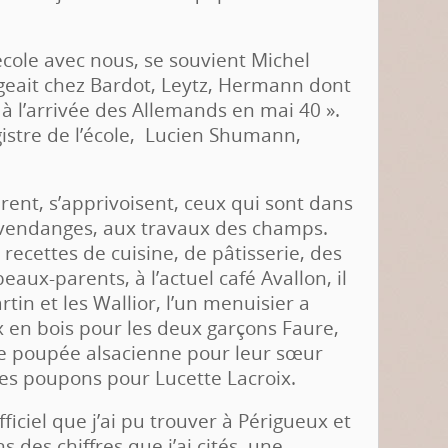
école avec nous, se souvient Michel
geait chez Bardot, Leytz, Hermann dont
 à l’arrivée des Allemands en mai 40 ».
egistre de l’école, Lucien Shumann,
ent, s’apprivoisent, ceux qui sont dans
 vendanges, aux travaux des champs.
ecettes de cuisine, de pâtisserie, des
eaux-parents, à l’actuel café Avallon, il
rtin et les Wallior, l’un menuisier a
x en bois pour les deux garçons Faure,
 poupée alsacienne pour leur sœur
 des poupons pour Lucette Lacroix.
ficiel que j’ai pu trouver à Périgueux et
des chiffres que j’ai cités, une