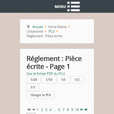
Accueil
Votre Mairie
Urbanisme
PLU
Réglement : Pièce écrite
Réglement : Pièce
écrite - Page 1
Voir le fichier PDF du PLU.
1/20
1/10
1/5
1/2
1/1
Charger le PLU
1
2
3
4
...
6
7
8
9
10