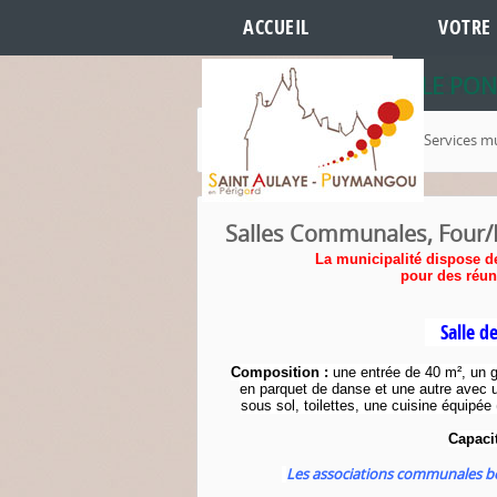
ACCUEIL
VOTRE 
HÔTEL 
LES RE
LE PON
Accueil
Votre Mairie
Services m
Salles Communales, Four/B
La municipalité dispose d
pour des réun
Salle des
Composition :
une entrée de 40 m², un 
en parquet de danse et une autre avec 
sous sol, toilettes, une cuisine équipée 
Capa
ci
Les associations communales béné