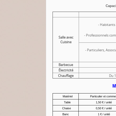
Capaci
- Habitant
- Professionnels c
Salle avec
Cuisine
- Particuliers, Assoc
Barbecue
Électricité
Chauffage
Du 1
M
Matériel
Particulier et com
Table
1,50 € / unité
Chaise
0,50 € / unité
Banc
1 € / unité