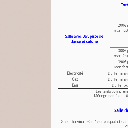
Tari
200€ 
manifes
Salle avec Bar,
piste de
danse
et cuisine
300€ 
manifes
390€ 
manifes
Électricité
Du 1er janvi
Gaz
Du 1er janvi
Eau
Du 1er oct
Les tarifs comprenn
Ménage non fait : 10
Salle 
2
Salle d'environ 70 m
sur parquet et carr
va