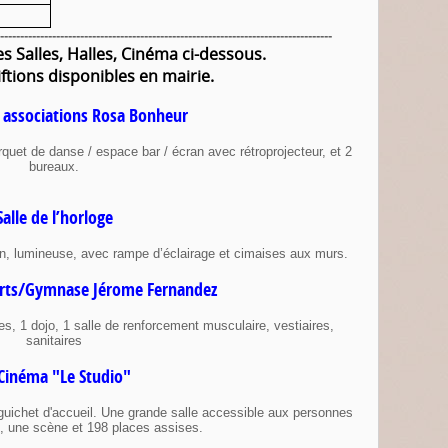
-----------------------------------------------------------------------------------
les Salles, Halles, Cinéma ci-dessous.
iftions disponibles en mairie.
s associations Rosa Bonheur
quet de danse / espace bar / écran avec rétroprojecteur, et 2
bureaux.
Salle de l’horloge
on, lumineuse, avec rampe d’éclairage et cimaises aux murs.
ports/Gymnase Jérome Fernandez
s, 1 dojo, 1 salle de renforcement musculaire, vestiaires,
sanitaires
Cinéma "Le Studio"
 guichet d'accueil. Une grande salle accessible aux personnes
te, une scène et 198 places assises.