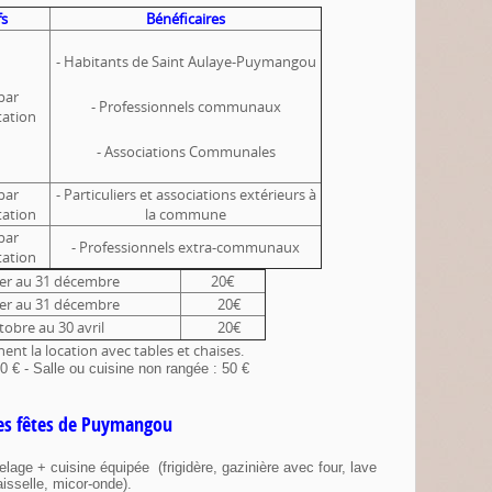
fs
Bénéficaires
- Habitants de Saint Aulaye-Puymangou
par
- Professionnels communaux
tation
- Associations Communales
par
- Particuliers et associations extérieurs à
tation
la commune
par
- Professionnels extra-communaux
tation
er au 31 décembre
20€
er au 31 décembre
20€
obre au 30 avril
20€
ent la location avec tables et chaises.
0 € - Salle ou cuisine non rangée : 50 €
des fêtes de Puymangou
elage + cuisine équipée (frigidère, gazinière avec four, lave
isselle, micor-onde).