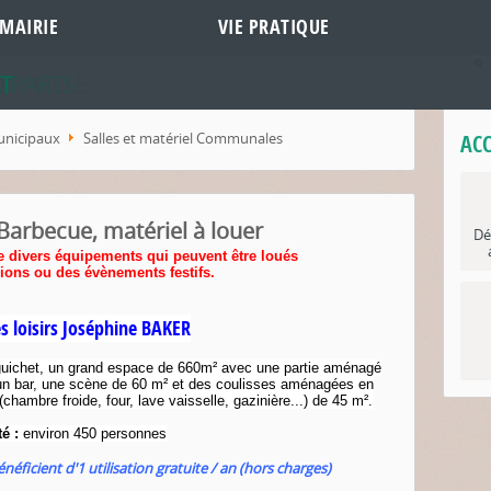
MAIRIE
VIE PRATIQUE
DE VILLE
MPARTS
T
unicipaux
Salles et matériel Communales
ACC
arbecue, matériel à louer
Dé
e divers équipements qui peuvent être loués
ions ou des évènements festifs.
 loisirs Joséphine BAKER
guichet, un grand espace de 660m² avec une partie aménagé
un bar, une scène de 60 m² et des coulisses aménagées en
(chambre froide, four, lave vaisselle, gazinière...) de 45 m².
té
:
environ 450 personnes
ficient d'1 utilisation gratuite / an (hors charges)