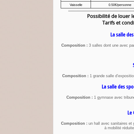
Vaisselle
0.50€/personne
-------------------------------------------------------
Possibilité de louer 
Tarifs et cond
La salle de
Composition :
3 salles dont une avec par
Composition :
1 grande salle d’expositi
La salle des s
Composition :
1 gymnase avec tribune
Le 
Composition :
un hall avec sanitaires et
à mobilité rédui