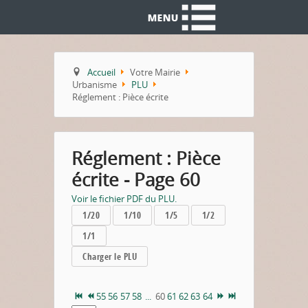
Accueil
Votre Mairie
Urbanisme
PLU
Réglement : Pièce écrite
Réglement : Pièce
écrite - Page 60
Voir le fichier PDF du PLU.
1/20
1/10
1/5
1/2
1/1
Charger le PLU
55
56
57
58
...
60
61
62
63
64