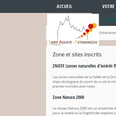
ACCUEIL
VOTRE 
HÔTEL 
LES RE
LE PON
Accueil
Votre Mairie
Urbanisme
Zone et sites inscrits
ZNIEFF (zones naturelles d’intérêt f
Les zones naturelles de la Vallée de la Dr
enjeu écologique du point de vu de la ric
prairies humides avec haies.
Zone Natura 2000
Le réseau Natura 2000 est un ensemble de 
pour la rareté ou la fragilité des espèces 