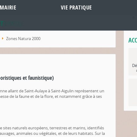
MAIRIE
VIE PRATIQUE
DE VILLE
MPARTS
T
Zones Natura 2000
ACC
Dé
loristiques et faunistique)
onne allant de Saint-Aulaye à Saint-Aigulin représentent un
hesse de la faune et de la flore, et notamment grâce à ses
sites naturels européens, terrestres et marins, identifiés
sauvages, animales ou végétales, et de leurs habitats. Sur la