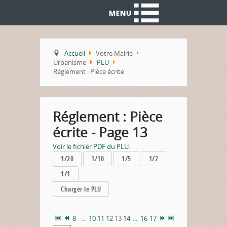
Accueil
Votre Mairie
Urbanisme
PLU
Réglement : Pièce écrite
Réglement : Pièce
écrite - Page 13
Voir le fichier PDF du PLU.
1/20
1/10
1/5
1/2
1/1
Charger le PLU
8
...
10
11
12
13
14
...
16
17