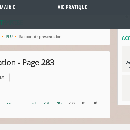
MAIRIE
VIE PRATIQUE
DE VILLE
MPARTS
T
PLU
Rapport de présentation
ACC
tion - Page 283
Dé
1/1
7
278
...
280
281
282
283