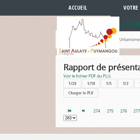
ACCUEIL
VOTRE 
HÔTEL 
LES RE
LE PON
Accueil
Votre Mairie
Urbanisme
Rapport de présenta
Voir le fichier PDF du PLU.
1/20
1/10
1/5
1/2
Charger le PLU
274
275
276
27