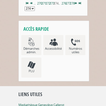
...
270
271
272
273
274
...
276
277
278
ACCÈS RAPIDE
Démarches
Accessibilité
Numéros
admin.
utiles
PLU
LIENS UTILES
Mediathèque Geneviève Callerot