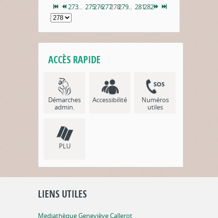
273
...
275
276
277
278
279
...
281
282
ACCÈS RAPIDE
Démarches
Accessibilité
Numéros
admin.
utiles
PLU
LIENS UTILES
Mediathèque Geneviève Callerot