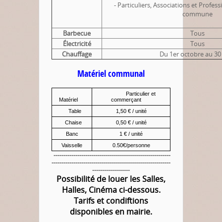
- Particuliers, Associations et Profess
commune
Barbecue
Tous
Électricité
Tous
Chauffage
Du 1er octobre au 30 
Matériel communal
Particulier et
Matériel
commerçant
Table
1,50 € / unité
Chaise
0,50 € / unité
Banc
1 € / unité
Vaisselle
0.50€/personne
-----------------------------------------------------------
------------------------------------------------------------
-------------------
Possibilité de louer les Salles,
Halles, Cinéma ci-dessous.
Tarifs et condiftions
disponibles en mairie.