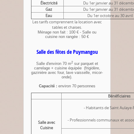
Électricité
Du 1er janvier au 31 décemb
Gaz
Du 1er janvier au 31 décemb
Eau
Du 1er octobre au 30 avril
Les tarifs comprennent la location avec
tables et chaises.
Ménage non fait : 100 € - Salle ou
cuisine non rangée : 50 €
Salle des fêtes de Puymangou
2
Salle d'environ 70 m
sur parquet et
carrelage + cuisine équipée (frigidère,
gazinière avec four, lave vaisselle, micor-
onde).
Capacité :
environ 70 personnes
Bénéficiaires
- Habitants de Saint Aulay
- Professionnels communaux et asso
Salle avec
Cuisine