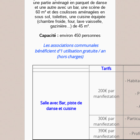
une partie aménagé en parquet de danse
et une autre avec un bar, une scène de
60 m² et des coulisses aménagées en
sous sol, toilettes, une cuisine équipée
(chambre froide, four, lave vaisselle,
gazinière...) de 45 m².
Capa
cité
:
environ 450 personnes
Les associations communales
bénéficient d'1 utilisation gratuite / an
(hors charges)
Tarifs
- Habit
200€ par
- 
manifestation
Salle avec Bar,
piste de
-
danse
et cuisine
300€ par
- Partic
manifestation
390€ par
- Pro
manifestation