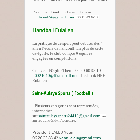
Président : Gauthier Laval - Contact
:
eulabad24@gmail.com
06 45 69 02 38
Handball Eulalien
La pratique de ce sport peut débuter dès 4
ans à l’école de handball. En plus de cette
catégorie, le club compte 6 équipes
engagées en compétitions.
Contact : Négrier Théo - 06 49 60 98 19
-
6024010@ffhandball.net
- facebook HBE
Eulalien
Saint-Aulaye Sports ( Football )
- Plusieurs catégories sont représentées,
information
sur
saintaulayesports24410@gmail.com
ou
auprès du Président/secrétaire.
Président LALEU Yoan
06.26.23.83.42
yoan.laleu@gmail.com