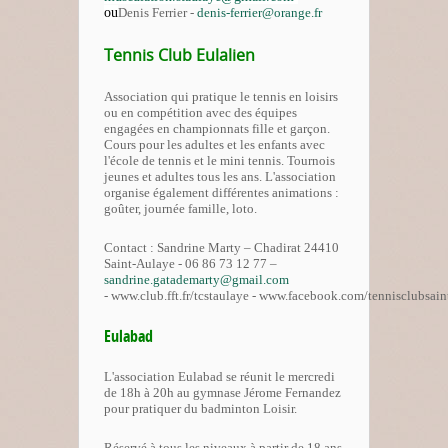
ou
Denis Ferrier -
denis-ferrier@orange.fr
Tennis Club Eulalien
Association qui pratique le tennis en loisirs
ou en compétition avec des équipes
engagées en championnats fille et garçon.
Cours pour les adultes et les enfants avec
l'école de tennis et le mini tennis. Tournois
jeunes et adultes tous les ans. L'association
organise également différentes animations :
goûter, journée famille, loto.
Contact : Sandrine Marty – Chadirat 24410
Saint-Aulaye - 06 86 73 12 77 –
sandrine.gatademarty@gmail.com
- www.club.fft.fr/tcstaulaye - www.facebook.com/tennisclubsai
Eulabad
L'association Eulabad se réunit le mercredi
de 18h à 20h au gymnase Jérome Fernandez
pour pratiquer du badminton Loisir.
Réservé à tous les niveaux à partir de 18 ans