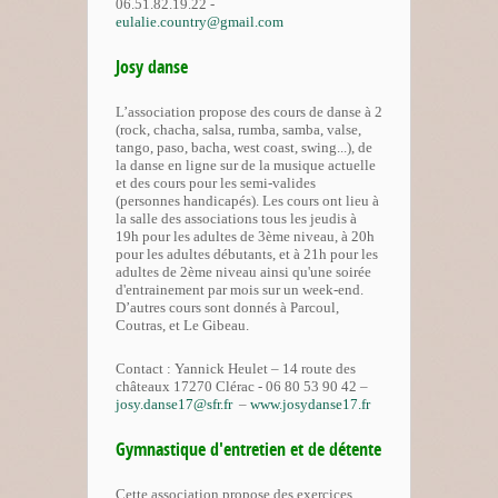
06.51.82.19.22 -
eulalie.country@gmail.com
Josy danse
L’association propose des cours de danse à 2
(rock, chacha, salsa, rumba, samba, valse,
tango, paso, bacha, west coast, swing...), de
la danse en ligne sur de la musique actuelle
et des cours pour les semi-valides
(personnes handicapés). Les cours ont lieu à
la salle des associations tous les jeudis à
19h pour les adultes de 3ème niveau, à 20h
pour les adultes débutants, et à 21h pour les
adultes de 2ème niveau ainsi qu'une soirée
d'entrainement par mois sur un week-end.
D’autres cours sont donnés à Parcoul,
Coutras, et Le Gibeau.
Contact : Yannick Heulet – 14 route des
châteaux 17270 Clérac - 06 80 53 90 42 –
josy.danse17@sfr.fr
–
www.josydanse17.fr
Gymnastique d'entretien et de détente
Cette association propose des exercices