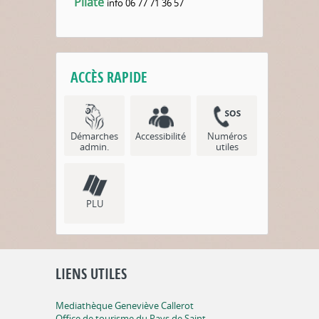
Pilate
info
06 77 71 36 57
ACCÈS RAPIDE
Démarches
Accessibilité
Numéros
admin.
utiles
PLU
LIENS UTILES
Mediathèque Geneviève Callerot
Office de tourisme du Pays de Saint-