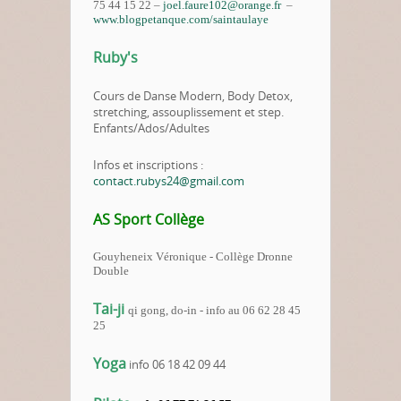
75 44 15 22 –
joel.faure102@orange.fr
–
www.blogpetanque.com/saintaulaye
Ruby's
Cours de Danse Modern, Body Detox,
stretching, assouplissement et step.
Enfants/Ados/Adultes
Infos et inscriptions :
contact.rubys24@gmail.com
AS Sport Collège
Gouyheneix Véronique - Collège Dronne
Double
Tai-ji
qi gong, do-in - info au 06 62 28 45
25
Yoga
info 06 18 42 09 44