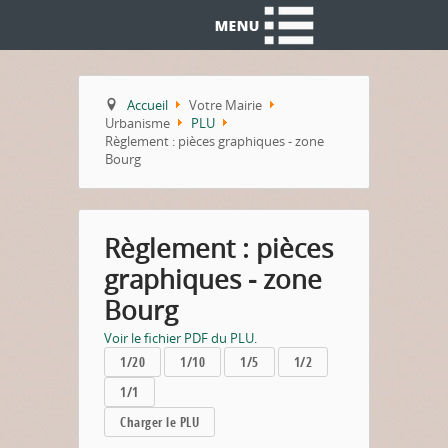
Accueil
Votre Mairie
Urbanisme
PLU
Règlement : pièces graphiques - zone
Bourg
Règlement : pièces
graphiques - zone
Bourg
Voir le fichier PDF du PLU.
1/20
1/10
1/5
1/2
1/1
Charger le PLU