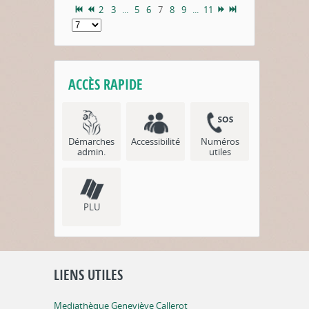
2
3
...
5
6
7
8
9
...
11
ACCÈS RAPIDE
Démarches
Accessibilité
Numéros
admin.
utiles
PLU
LIENS UTILES
Mediathèque Geneviève Callerot