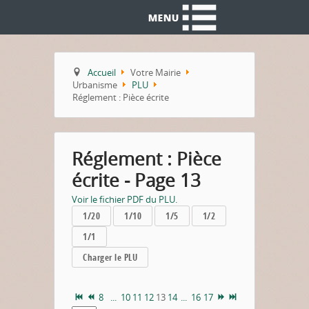
Accueil
Votre Mairie
Urbanisme
PLU
Réglement : Pièce écrite
Réglement : Pièce
écrite - Page 13
Voir le fichier PDF du PLU.
1/20
1/10
1/5
1/2
1/1
Charger le PLU
8
...
10
11
12
13
14
...
16
17