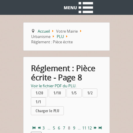
Accueil
Votre Mairie
Urbanisme
PLU
Réglement : Pièce écrite
Réglement : Pièce
écrite - Page 8
Voir le fichier PDF du PLU.
1/20
1/10
1/5
1/2
1/1
Charger le PLU
3
...
5
6
7
8
9
...
11
12