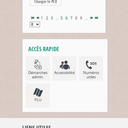
Charger le PLU
1
2
3
...
5
6
7
8
9
...
ACCÈS RAPIDE
Démarches
Accessibilité
Numéros
admin.
utiles
PLU
LIENS UTILES