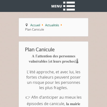
Accueil
Actualités
Plan Canicule
Plan Canicule
𝐀 𝐥'𝐚𝐭𝐭𝐞𝐧𝐭𝐢𝐨𝐧 𝐝𝐞𝐬 𝐩𝐞𝐫𝐬𝐨𝐧𝐧𝐞𝐬
𝐯𝐮𝐥𝐧𝐞́𝐫𝐚𝐛𝐥𝐞𝐬 (𝐞𝐭 𝐥𝐞𝐮𝐫𝐬 𝐩𝐫𝐨𝐜𝐡𝐞𝐬)🌡️
L'été approche, et avec lui, les
fortes chaleurs peuvent poser
un risque pour les personnes
les plus fragiles.
👉 Afin d’anticiper au mieux les
épisodes de canicule, 𝐥𝐚 𝐦𝐚𝐢𝐫𝐢𝐞