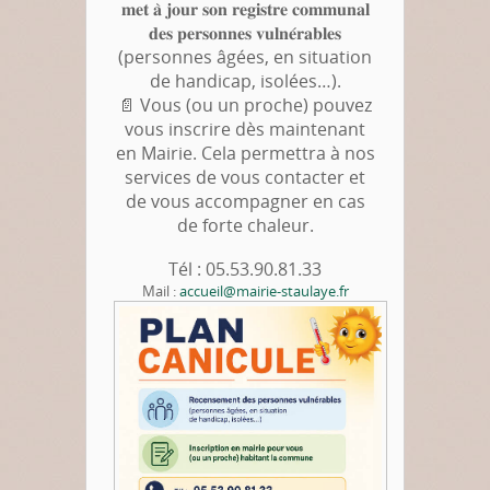
𝐦𝐞𝐭 𝐚̀ 𝐣𝐨𝐮𝐫 𝐬𝐨𝐧 𝐫𝐞𝐠𝐢𝐬𝐭𝐫𝐞 𝐜𝐨𝐦𝐦𝐮𝐧𝐚𝐥
𝐝𝐞𝐬 𝐩𝐞𝐫𝐬𝐨𝐧𝐧𝐞𝐬 𝐯𝐮𝐥𝐧𝐞́𝐫𝐚𝐛𝐥𝐞𝐬
(personnes âgées, en situation
de handicap, isolées…).
📄 Vous (ou un proche) pouvez
vous inscrire dès maintenant
en Mairie. Cela permettra à nos
services de vous contacter et
de vous accompagner en cas
de forte chaleur.
Tél : 05.53.90.81.33
Mail :
accueil@mairie-staulaye.fr